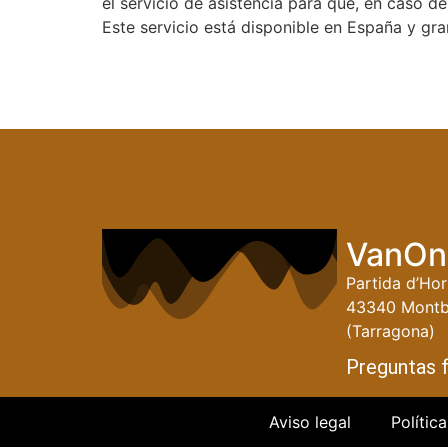
el servicio de asistencia para que, en caso d
Este servicio está disponible en España y gra
VanOn
Partida d’Hor
43340 Montb
(Tarragona)
Preguntas 
Aviso legal
Polític