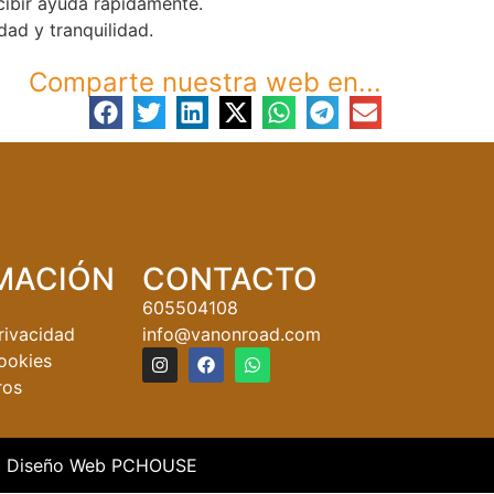
ecibir ayuda rápidamente.
dad y tranquilidad.
Comparte nuestra web en...
MACIÓN
CONTACTO
605504108
privacidad
info@vanonroad.com
cookies
ros
Diseño Web PCHOUSE