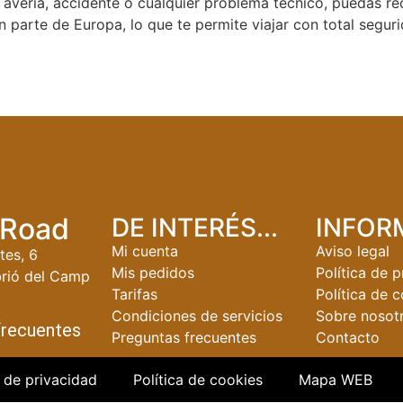
e avería, accidente o cualquier problema técnico, puedas r
n parte de Europa, lo que te permite viajar con total seguri
Road
DE INTERÉS...
INFOR
Mi cuenta
Aviso legal
tes, 6
Mis pedidos
Política de 
rió del Camp
Tarifas
Política de 
Condiciones de servicios
Sobre nosot
frecuentes
Preguntas frecuentes
Contacto
a de privacidad
Política de cookies
Mapa WEB