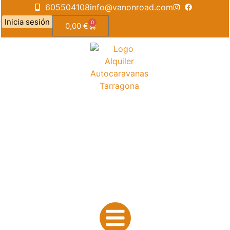
605504108
info@vanonroad.com
Inicia sesión
0
0,00
€