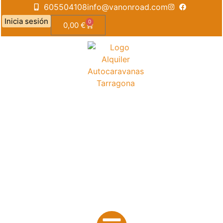
605504108
info@vanonroad.com
Inicia sesión
0
0,00
€