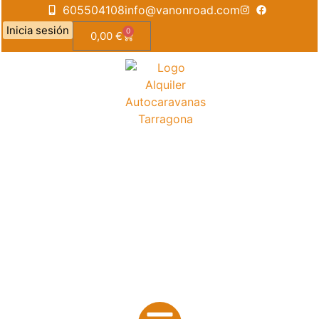
605504108
info@vanonroad.com
Inicia sesión
0
0,00
€