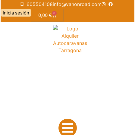
605504108
info@vanonroad.com
Inicia sesión
0
0,00
€