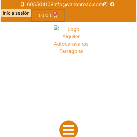
605504108
info@vanonroad.com
Inicia sesión
0
0,00
€