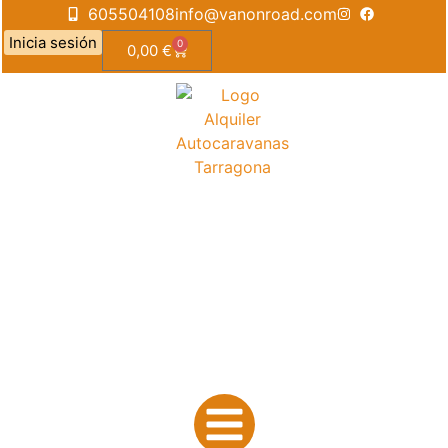
605504108
info@vanonroad.com
Inicia sesión
0
0,00
€