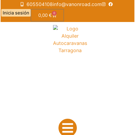
605504108
info@vanonroad.com
Inicia sesión
0
0,00
€