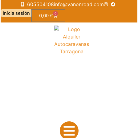
605504108
info@vanonroad.com
Inicia sesión
0
0,00
€