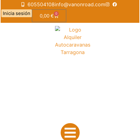
605504108
info@vanonroad.com
Inicia sesión
0
0,00
€