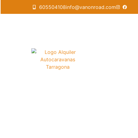
605504108
info@vanonroad.com