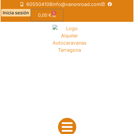
605504108
info@vanonroad.com
Inicia sesión
0
0,00
€